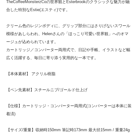
TheCoffeeMonsterzCoの世界観とEsterbrookのクラシックな魅力が融
合した特別なEstie(エスティ)です。
クリーム色のレジンボディに、グリップ部分にはさりげないスワール
模様があしらわれ、Helenさんの「ほっこり可愛い世界観」へのオマ
ージュが込められています。
カートリッジ／コンバーター両用式で、日記や手帳、イラストなど幅
広く活躍する、毎日に寄り添う実用的な一本です。
【本体素材】 アクリル樹脂
【ペン先素材】スチールニブ/ゴールド仕上げ
【仕様】カートリッジ・コンバーター両用式(コンバーターは本体に装
着済)
【サイズ/重量】収納時150mm 筆記時173mm 最大径15mm / 重量24g