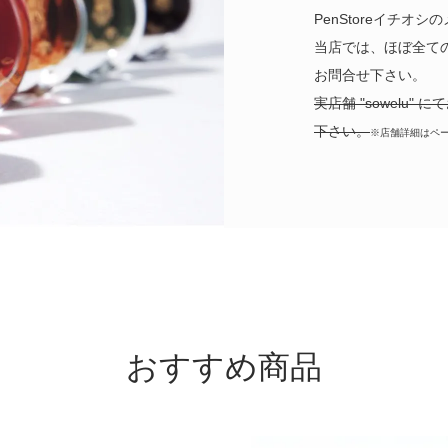
PenStoreイチ
入荷】FWP リビッティング ポンド・ブルーベリル トニック・ブラッシ
当店では、ほぼ全て
入荷】FWP フェリテール コレクション サイレント スティルウォーター 
お問合せ下さい。
実店舗 "sowelu
入荷】FWP フェリテール コレクション ウィスターライト 85ml
下さい。
※店舗詳細はペ
EW】フェリスホイールプレス 2026年7月コレクション
EW】ヴィンタインクス ホームルーム コレクション
おすすめ商品