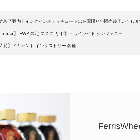
売終了案内】インクインスティチュートは在庫限りで販売終了いたしま
re-order】 FWP 限定 マスク 万年筆 トワイライト シンフォニー
入荷】ドミナント インダストリー 各種
入荷】FWP 2026年限定品 トワイライト シンフォニー20ml
EW】キノステーショナリー 万年筆&インク
少再入荷】 KAYOU+ シャープペンシル エイムビジョン 琥珀 KOHAKU
入荷】 トモエリバーFP ルーズシート ホワイト A5
EW】FWP ヴェール オブ シャンティリー ご予約受付開始
EW】 FWP ヴィンテージ フォトグラファー ご予約受付開始
FerrisWhe
要】送料無料となる金額を税込8500円に変更いたしました。ご迷惑を
宜しくお願いいたします。