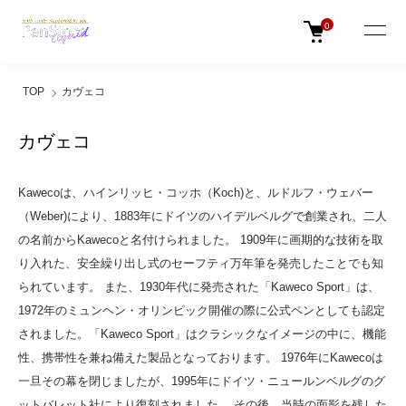
0
TOP
カヴェコ
カヴェコ
Kawecoは、ハインリッヒ・コッホ（Koch)と、ルドルフ・ウェバー
（Weber)により、1883年にドイツのハイデルベルグで創業され、二人
の名前からKawecoと名付けられました。 1909年に画期的な技術を取
り入れた、安全繰り出し式のセーフティ万年筆を発売したことでも知
られています。 また、1930年代に発売された「Kaweco Sport」は、
1972年のミュンヘン・オリンピック開催の際に公式ペンとしても認定
されました。「Kaweco Sport」はクラシックなイメージの中に、機能
性、携帯性を兼ね備えた製品となっております。 1976年にKawecoは
一旦その幕を閉じましたが、1995年にドイツ・ニュールンベルグのグ
ットバレット社により復刻されました。 その後、当時の面影を残した