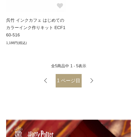
呉竹 インクカフェ はじめての
カラーインク作りキット ECF1
60-516
1,188円(税込)
全
5
商品中
1 - 5
表示
1
ページ目