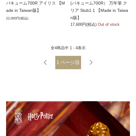
バキューム700R アイリス 【M
(バキューム700R） 万年筆 ク
ade in Taiwan版】
リア Stub1.1 【Made in Taiwa
n版】
22,000円(税込)
17,600円(税込)
Out of stock
全
4
商品中
1 - 4
表示
1
ページ目