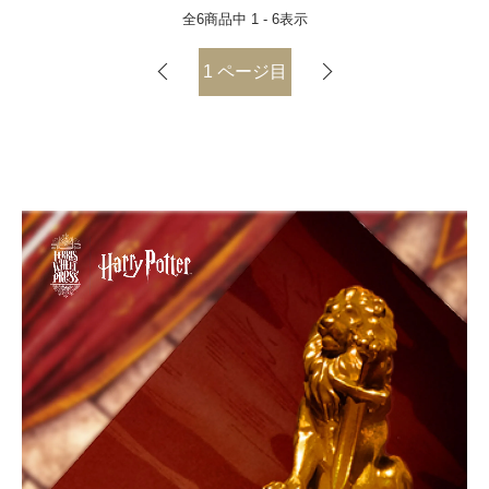
全
6
商品中
1 - 6
表示
1
ページ目