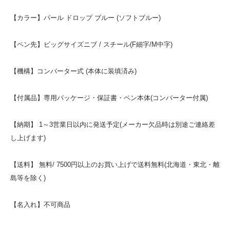
【カラー】パール ドロップ ブルー (ソフトブルー)
【ペン先】ビッグサイズニブ / スチール(F細字/M中字)
【機構】コンバーター式 (本体に装填済み)
【付属品】専用パッケージ・保証書・ペン本体(コンバーター付属)
【納期】 1～3営業日以内に発送予定(メーカー欠品時は別途ご連絡差
し上げます)
【送料】 無料/ 7500円以上のお買い上げで送料無料(北海道・東北・離
島等を除く)
【名入れ】不可商品